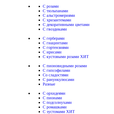
С розами
С тюльпанами
С альстромериями
С хризантемами
С декоративными цветами
С гвоздиками
С герберами
С гиацинтами
С гортензиями
С ирисами
С кустовыми розами
ХИТ
С пионовидными розами
С гипсофилами
Со сладостями
С ранункулюсами
Разные
С орхидеями
С пионами
С подсолнухами
С ромашками
С эустомами
ХИТ