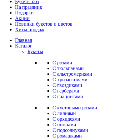
Букеты роз
На праздник
Подарки
Акции
Новинки букетов и цветов
Хиты продаж
Главная
Каталог
Букеты
С розами
С тюльпанами
С альстромериями
С хризантемами
С гвоздиками
С герберами
С гиацинтами
С кустовыми розами
С лилиями
С орхидеями
С пионами
С подсолнухами
С ромашками