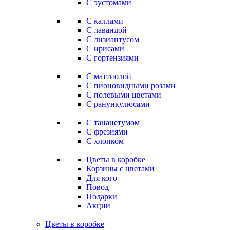
С эустомами
С каллами
С лавандой
С лизиантусом
С ирисами
С гортензиями
С маттиолой
С пионовидными розами
С полевыми цветами
С ранункулюсами
С танацетумом
С фрезиями
С хлопком
Цветы в коробке
Корзины с цветами
Для кого
Повод
Подарки
Акции
Цветы в коробке