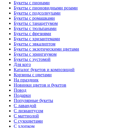
Букеты с пионами
Букеты с пионовидными розами
Букеты с подсолнухами
Букеты с ромашками
Букеты с танацетумом
Букеты с тюльпанами
Букеты с фрезиями
Букеты с хризантемами
Букеты с эвкалиптом
Букеты с экзотическими цветами
Букеты с эрингиумом
Букеты с эустомой
Для кого
Каталог букетов и композиций
Корзины с цветами
На праздник
Новинки цветов и букетов
Повод
Подарки
Популярные букеты
С лавандой
С лизиантусом
С маттиолой
С сухоцветами
С хлопком