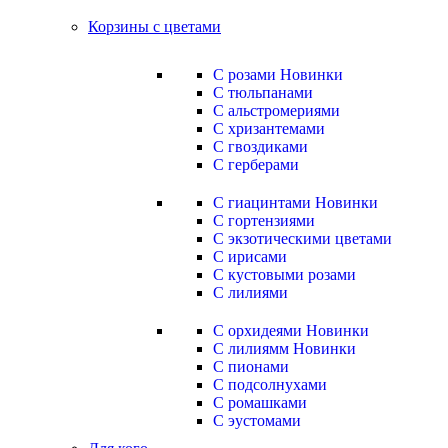
Корзины с цветами
С розами
Новинки
С тюльпанами
С альстромериями
С хризантемами
С гвоздиками
С герберами
С гиацинтами
Новинки
С гортензиями
С экзотическими цветами
С ирисами
С кустовыми розами
С лилиями
С орхидеями
Новинки
С лилиямм
Новинки
С пионами
С подсолнухами
С ромашками
С эустомами