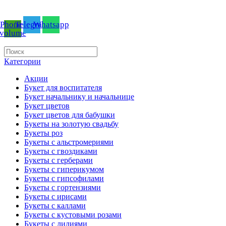
БУКЕТЫ ЦВЕТОВ И ПОДАРКИ ОНЛАЙН
Phone-
Telegram
Whatsapp
volume
Категории
Акции
Букет для воспитателя
Букет начальнику и начальнице
Букет цветов
Букет цветов для бабушки
Букеты на золотую свадьбу
Букеты роз
Букеты с альстромериями
Букеты с гвоздиками
Букеты с герберами
Букеты с гиперикумом
Букеты с гипсофилами
Букеты с гортензиями
Букеты с ирисами
Букеты с каллами
Букеты с кустовыми розами
Букеты с лилиями