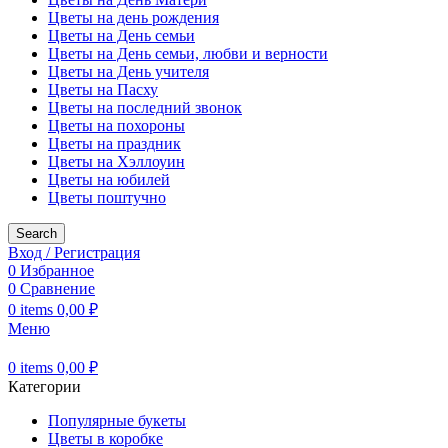
Цветы на день рождения
Цветы на День семьи
Цветы на День семьи, любви и верности
Цветы на День учителя
Цветы на Пасху
Цветы на последний звонок
Цветы на похороны
Цветы на праздник
Цветы на Хэллоуин
Цветы на юбилей
Цветы поштучно
Search
Вход / Регистрация
0
Избранное
0
Сравнение
0
items
0,00
₽
Меню
0
items
0,00
₽
Категории
Популярные букеты
Цветы в коробке