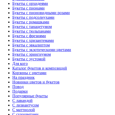
Букеты с орхидеями
Букеты с пионами
Букеты с пионовидными розами
Букеты с подсолнухами
Букеты с ромашками
Букеты с танацетумом
Букеты с тюльпанами
Букеты с фрезиями
Букеты с хризантемами
Букеты с эвкалиптом
Букеты с экзотическими цветами
Букеты с эрингиумом
Букеты с эустомой
Для кого
Каталог букетов и композиций
Корзины с цветами
На праздник
Новинки цветов и букетов
Повод
Подарки
Популярные букеты
С лавандой
С лизиантусом
С маттиолой
С сухоцветами