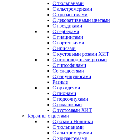
С тюльпанами
С альстромериями
С хризантемами
С декоративными цветами
С гвоздиками
С герберами
С гиацинтами
С гортензиями
С ирисами
С кустовыми розами
ХИТ
С пионовидными розами
С гипсофилами
Со сладостями
С ранункулюсами
Разные
С орхидеями
С пионами
С подсолнухами
С ромашками
С эустомами
ХИТ
Корзины с цветами
С розами
Новинки
С тюльпанами
С альстромериями
С хризантемами