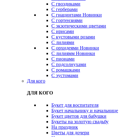
С гвоздиками
С герберами
С гиацинтами
Новинки
С гортензиями
С экзотическими цветами
С ирисами
С кустовыми розами
С лилиями
С орхидеями
Новинки
С лилиямм
Новинки
С пионами
С подсолнухами
С ромашками
С эустомами
Для кого
ДЛЯ КОГО
Букет для воспитателя
Букет начальнику и начальнице
Букет цветов для бабушки
Букеты на золотую свадьбу
На праздник
Цветы для дочери