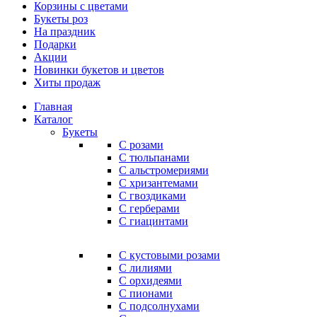
Корзины с цветами
Букеты роз
На праздник
Подарки
Акции
Новинки букетов и цветов
Хиты продаж
Главная
Каталог
Букеты
С розами
С тюльпанами
С альстромериями
С хризантемами
С гвоздиками
С герберами
С гиацинтами
С кустовыми розами
С лилиями
С орхидеями
С пионами
С подсолнухами