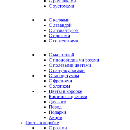
С ромашками
С эустомами
С каллами
С лавандой
С лизиантусом
С ирисами
С гортензиями
С маттиолой
С пионовидными розами
С полевыми цветами
С ранункулюсами
С танацетумом
С фрезиями
С хлопком
Цветы в коробке
Корзины с цветами
Для кого
Повод
Подарки
Акции
Цветы в коробке
С розами