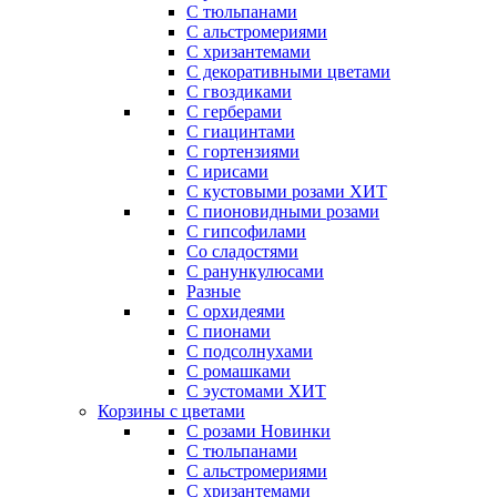
С тюльпанами
С альстромериями
С хризантемами
С декоративными цветами
С гвоздиками
С герберами
С гиацинтами
С гортензиями
С ирисами
С кустовыми розами
ХИТ
С пионовидными розами
С гипсофилами
Со сладостями
С ранункулюсами
Разные
С орхидеями
С пионами
С подсолнухами
С ромашками
С эустомами
ХИТ
Корзины с цветами
С розами
Новинки
С тюльпанами
С альстромериями
С хризантемами