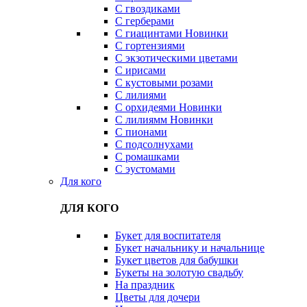
С гвоздиками
С герберами
С гиацинтами
Новинки
С гортензиями
С экзотическими цветами
С ирисами
С кустовыми розами
С лилиями
С орхидеями
Новинки
С лилиямм
Новинки
С пионами
С подсолнухами
С ромашками
С эустомами
Для кого
ДЛЯ КОГО
Букет для воспитателя
Букет начальнику и начальнице
Букет цветов для бабушки
Букеты на золотую свадьбу
На праздник
Цветы для дочери