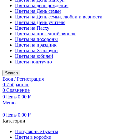
Цветы на день рождения
Цветы на День семьи
Цветы на День семьи, любви и верности
Цветы на День учителя
Цветы на Пасху
Цветы на последний звонок
Цветы на похороны
Цветы на праздник
Цветы на Хэллоуин
Цветы на юбилей
Цветы поштучно
Search
Вход / Регистрация
0
Избранное
0
Сравнение
0
items
0,00
₽
Меню
0
items
0,00
₽
Категории
Популярные букеты
Цветы в коробке