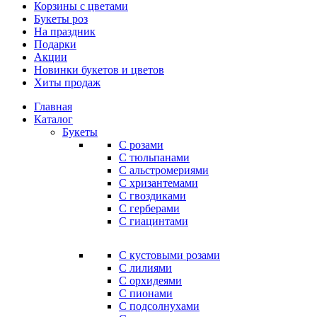
Корзины с цветами
Букеты роз
На праздник
Подарки
Акции
Новинки букетов и цветов
Хиты продаж
Главная
Каталог
Букеты
С розами
С тюльпанами
С альстромериями
С хризантемами
С гвоздиками
С герберами
С гиацинтами
С кустовыми розами
С лилиями
С орхидеями
С пионами
С подсолнухами