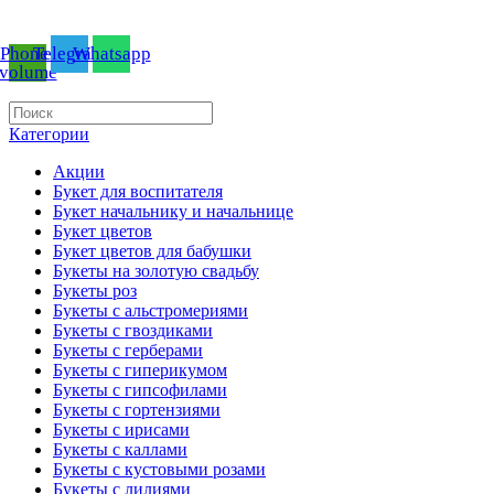
БУКЕТЫ ЦВЕТОВ И ПОДАРКИ ОНЛАЙН
Phone-
Telegram
Whatsapp
volume
Категории
Акции
Букет для воспитателя
Букет начальнику и начальнице
Букет цветов
Букет цветов для бабушки
Букеты на золотую свадьбу
Букеты роз
Букеты с альстромериями
Букеты с гвоздиками
Букеты с герберами
Букеты с гиперикумом
Букеты с гипсофилами
Букеты с гортензиями
Букеты с ирисами
Букеты с каллами
Букеты с кустовыми розами
Букеты с лилиями