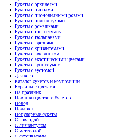
Букеты с орхидеями
Букеты с пионами
Букеты с пионовидными розами
Букеты с подсолнухами
Букеты с ромашками
Букеты с танацетумом
Букеты с тюльпанами
Букеты с фрезиями
Букеты с хризантемами
Букеты с эвкалиптом
Букеты с экзотическими цветами
Букеты с эрингиумом
Букеты с эустомой
Для кого
Каталог букетов и композиций
Корзины с цветами
На праздник
Новинки цветов и букетов
Повод
Подарки
Популярные букеты
С лавандой
С лизиантусом
С маттиолой
С сухоцветами