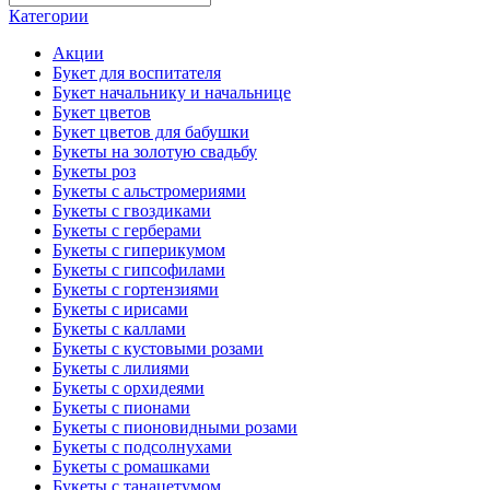
Категории
Акции
Букет для воспитателя
Букет начальнику и начальнице
Букет цветов
Букет цветов для бабушки
Букеты на золотую свадьбу
Букеты роз
Букеты с альстромериями
Букеты с гвоздиками
Букеты с герберами
Букеты с гиперикумом
Букеты с гипсофилами
Букеты с гортензиями
Букеты с ирисами
Букеты с каллами
Букеты с кустовыми розами
Букеты с лилиями
Букеты с орхидеями
Букеты с пионами
Букеты с пионовидными розами
Букеты с подсолнухами
Букеты с ромашками
Букеты с танацетумом