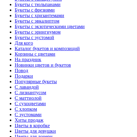
Букеты с тюльпанами
Букеты с фрезиями
Букеты с хризантемами
Букеты с эвкалиптом
Букеты с экзотическими цветами
Букеты с эрингиумом
Букеты с эустомой
Для кого
Каталог букетов и композиций
Корзины с цветами
На праздник
Новинки цветов и букетов
Повод
Подарки
Популярные букеты
С лавандой
С лизиантусом
С маттиолой
С сухоцветами
С хлопком
С эустомами
Хиты продаж
Цветы в коробке
Цветы для девушки
Цветы для дочери