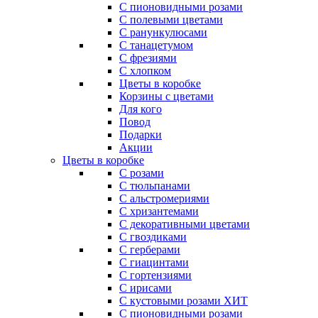
С пионовидными розами
С полевыми цветами
С ранункулюсами
С танацетумом
С фрезиями
С хлопком
Цветы в коробке
Корзины с цветами
Для кого
Повод
Подарки
Акции
Цветы в коробке
С розами
С тюльпанами
С альстромериями
С хризантемами
С декоративными цветами
С гвоздиками
С герберами
С гиацинтами
С гортензиями
С ирисами
С кустовыми розами
ХИТ
С пионовидными розами