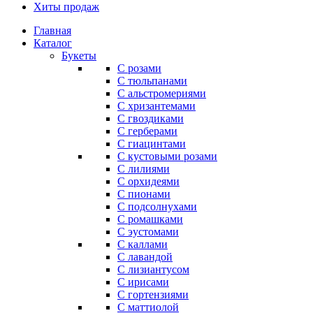
Хиты продаж
Главная
Каталог
Букеты
С розами
С тюльпанами
С альстромериями
С хризантемами
С гвоздиками
С герберами
С гиацинтами
С кустовыми розами
С лилиями
С орхидеями
С пионами
С подсолнухами
С ромашками
С эустомами
С каллами
С лавандой
С лизиантусом
С ирисами
С гортензиями
С маттиолой