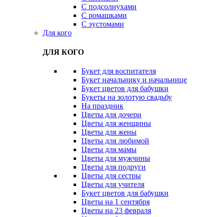
С подсолнухами
С ромашками
С эустомами
Для кого
ДЛЯ КОГО
Букет для воспитателя
Букет начальнику и начальнице
Букет цветов для бабушки
Букеты на золотую свадьбу
На праздник
Цветы для дочери
Цветы для женщины
Цветы для жены
Цветы для любимой
Цветы для мамы
Цветы для мужчины
Цветы для подруги
Цветы для сестры
Цветы для учителя
Букет цветов для бабушки
Цветы на 1 сентября
Цветы на 23 февраля