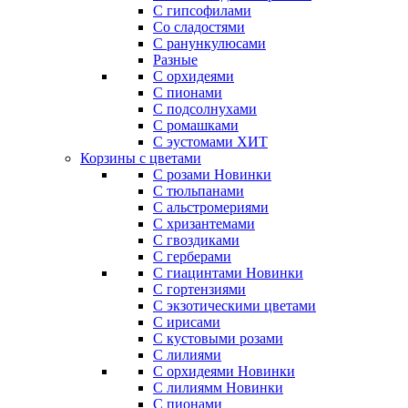
С гипсофилами
Со сладостями
С ранункулюсами
Разные
С орхидеями
С пионами
С подсолнухами
С ромашками
С эустомами
ХИТ
Корзины с цветами
С розами
Новинки
С тюльпанами
С альстромериями
С хризантемами
С гвоздиками
С герберами
С гиацинтами
Новинки
С гортензиями
С экзотическими цветами
С ирисами
С кустовыми розами
С лилиями
С орхидеями
Новинки
С лилиямм
Новинки
С пионами