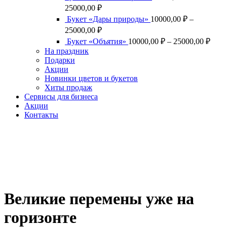
Диапазон
25000,00
₽
цен:
Букет «Дары природы»
10000,00
₽
–
10000,00 ₽
Диапазон
25000,00
₽
–
цен:
Диап
Букет «Объятия»
10000,00
₽
–
25000,00
₽
25000,00 ₽
10000,00 ₽
цен:
На праздник
–
1000
Подарки
25000,00 ₽
–
Акции
Новинки цветов и букетов
2500
Хиты продаж
Cервисы для бизнеса
Акции
Контакты
Великие перемены уже на
горизонте